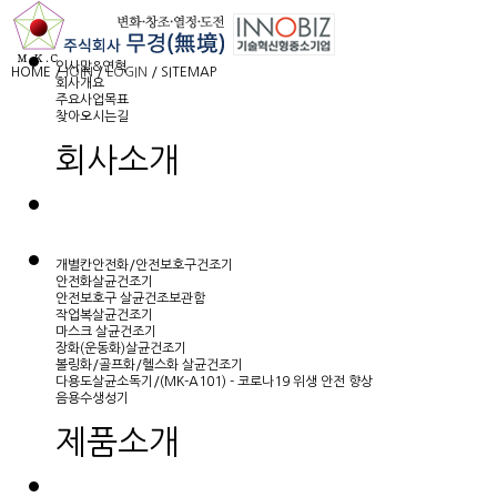
인사말&연혁
HOME
/
JOIN
/
LOGIN
/
SITEMAP
회사개요
주요사업목표
찾아오시는길
회사소개
개별칸안전화/안전보호구건조기
안전화살균건조기
안전보호구 살균건조보관함
작업복살균건조기
마스크 살균건조기
장화(운동화)살균건조기
볼링화/골프화/헬스화 살균건조기
다용도살균소독기/(MK-A101) - 코로나19 위생 안전 향상
음용수생성기
제품소개