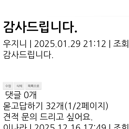
감사드립니다.
우지니
|
2025.01.29 21:12
|
조
감사드립니다.
수정
삭제
목록으로
댓글
0
개
몯고답하기
32개(1/2페이지)
견적 문의 드리고 싶어요.
이나라
|
2025.12.16 17:49
|
조회 