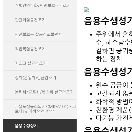
개별칸안전화/안전보호구건조기
음용수생성
안전화살균건조기
주위에서 흔히
안전보호구 살균건조보관함
수, 해수담수
작업복살균건조기
결하면 공기
하는 장치
마스크 살균건조기
음용수생성기
장화(운동화)살균건조기
원수 공급이 
고갈되지 않는
볼링화/골프화/헬스화 살균건조기
화학적 방법이
다용도살균소독기/(MK-A101) - 코
친환경 제품(
로나19 위생 안전 향상
다기능 가전제
음용수생성기
음용수생성기