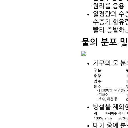
원리를 응용
일정량의 수증
수증기 함유량
빨리 증발하는
물의 분포 
지구의 물 분
구 분
총 량
1
염 수
1
담 수
3
- 빙설(빙하, 만년설)
2
- 지하수
1
- 호수, 하천 등
0
빙설을 제외
계
아시아주
북 미
100%
21%
26%
대기 중에 분