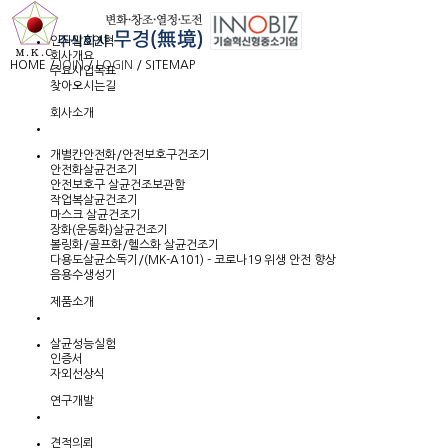
인사말&연혁
회사개요
HOME
/
JOIN
/
LOGIN
/
SITEMAP
주요사업목표
찾아오시는길
회사소개
개별칸안전화/안전보호구건조기
안전화살균건조기
안전보호구 살균건조보관함
작업복살균건조기
마스크 살균건조기
장화(운동화)살균건조기
볼링화/골프화/헬스화 살균건조기
다용도살균소독기/(MK-A101) - 코로나19 위생 안전 향상
음용수생성기
제품소개
살균성능실험
인증서
자외선상식
연구개발
견적의뢰