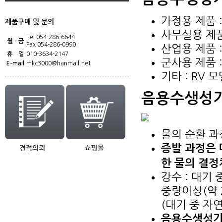
가정용 제품 
제품구매 및 문의
사무실용 제품
Tel 054-286-6644
월 - 금
Fax 054-286-0990
산업용 제품 :
휴 일
010-3634-2147
군사용 제품 
E-mail
mkc3000@hanmail.net
기타 : RV 
음용수생성기
물의 순환 과
증발 과정은 
한 물의 결정
강수 : 대기
중량이상(약 
(대기 중 자
음용수생성기